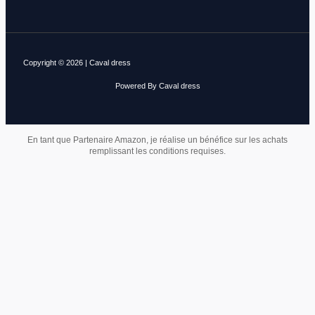
Copyright © 2026 | Caval dress
Powered By Caval dress
En tant que Partenaire Amazon, je réalise un bénéfice sur les achats
remplissant les conditions requises.