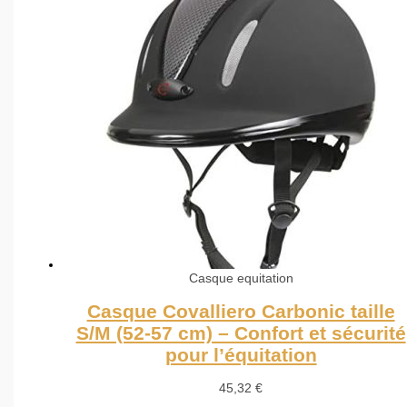
Casque equitation
Casque Covalliero Carbonic taille
S/M (52-57 cm) – Confort et sécurité
pour l’équitation
45,32
€