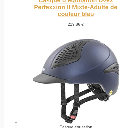
Casque d’équitation Uvex
Perfexxion II Mixte-Adulte de
couleur bleu
219,86
€
Casque equitation